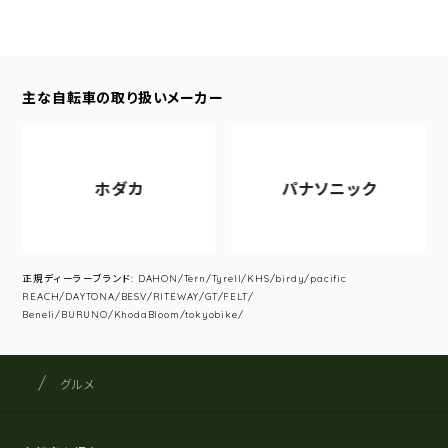
主な自転車の取り扱いメーカー
ホダカ
パナソニック
正規ディーラーブランド: DAHON/Tern/Tyrell/KHS/birdy/pacific
REACH/DAYTONA/BESV/RITEWAY/GT/FELT/
Beneli/BURUNO/KhodaBloom/tokyobike/
サイクルショップナカゴヤ
サイト内の現在地
グルメ