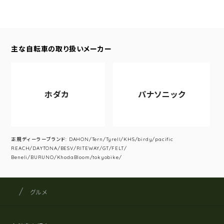
主な自転車の取り扱いメーカー
ホダカ
パナソニック
正規ディーラーブランド: DAHON/Tern/Tyrell/KHS/birdy/pacific
REACH/DAYTONA/BESV/RITEWAY/GT/FELT/
Beneli/BURUNO/KhodaBloom/tokyobike/
サイクルショップナカゴヤ
サイト内の現在地
グルメ