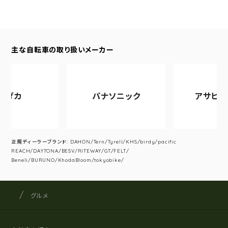
主な自転車の取り扱いメーカー
ダカ
パナソニック
アサヒサイ
正規ディーラーブランド: DAHON/Tern/Tyrell/KHS/birdy/pacific
REACH/DAYTONA/BESV/RITEWAY/GT/FELT/
Beneli/BURUNO/KhodaBloom/tokyobike/
サイクルショップナカゴヤ
サイト内の現在地
グルメ