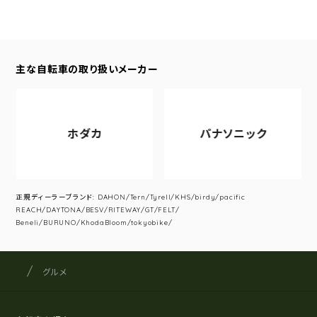
主な自転車の取り扱いメーカー
ホダカ
パナソニック
正規ディーラーブランド: DAHON/Tern/Tyrell/KHS/birdy/pacific
REACH/DAYTONA/BESV/RITEWAY/GT/FELT/
Beneli/BURUNO/KhodaBloom/tokyobike/
サイクルショップナカゴヤ
サイト内の現在地
グルメ