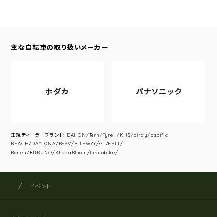
主な自転車の取り扱いメーカー
ホダカ
パナソニック
正規ディーラーブランド: DAHON/Tern/Tyrell/KHS/birdy/pacific
REACH/DAYTONA/BESV/RITEWAY/GT/FELT/
Beneli/BURUNO/KhodaBloom/tokyobike/
サイクルショップナカゴヤ
サイト内の現在地
イベント