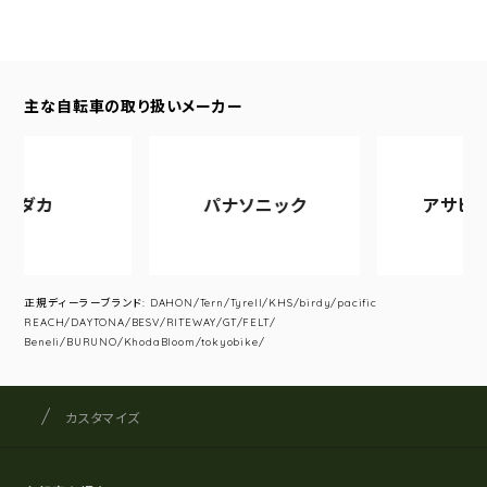
主な自転車の取り扱いメーカー
ダカ
パナソニック
アサヒサイ
正規ディーラーブランド: DAHON/Tern/Tyrell/KHS/birdy/pacific
REACH/DAYTONA/BESV/RITEWAY/GT/FELT/
Beneli/BURUNO/KhodaBloom/tokyobike/
サイクルショップナカゴヤ
サイト内の現在地
カスタマイズ