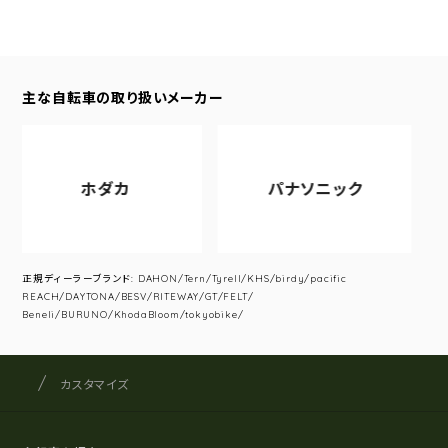
主な自転車の取り扱いメーカー
ホダカ
パナソニック
正規ディーラーブランド: DAHON/Tern/Tyrell/KHS/birdy/pacific
REACH/DAYTONA/BESV/RITEWAY/GT/FELT/
Beneli/BURUNO/KhodaBloom/tokyobike/
サイクルショップナカゴヤ
サイト内の現在地
カスタマイズ