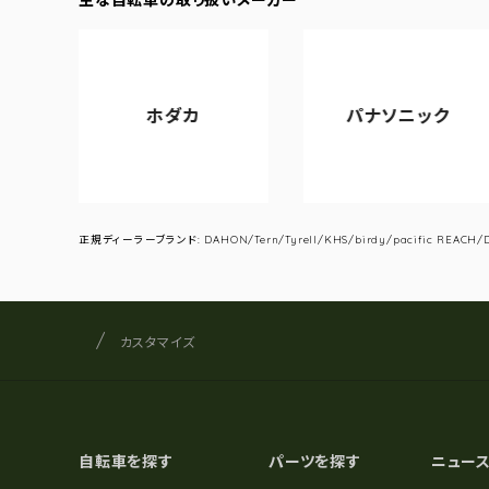
ホダカ
パナソニック
正規ディーラーブランド: DAHON/Tern/Tyrell/KHS/birdy/pacific REACH/DA
サイクルショップナカゴヤ
サイト内の現在地
カスタマイズ
自転車を探す
パーツを探す
ニュー