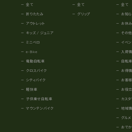
全て
全て
全て
折りたたみ
グリップ
お知ら
アウトレット
お休
キッズ / ジュニア
その
ミニベロ
イベン
e-Bike
入荷
電動自転車
自転
クロスバイク
お得
シティバイク
お客
軽快車
お役
子供乗せ自転車
カスタ
マウンテンバイク
地域
グルメ
おで