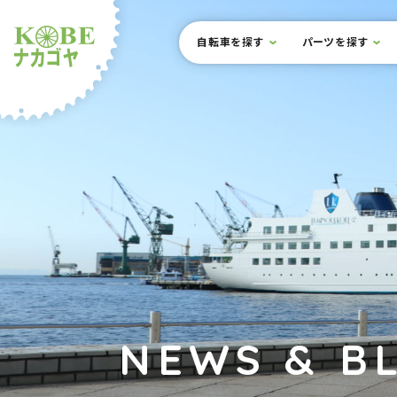
本文までスキップ
サイト内メニュー
自転車を探す
パーツを探す
ルショップナカゴヤ
NEWS & B