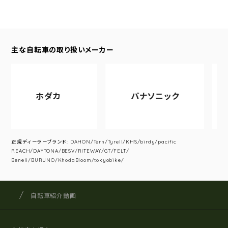
主な自転車の取り扱いメーカー
ホダカ
パナソニック
ア
正規ディーラーブランド: DAHON/Tern/Tyrell/KHS/birdy/pacific
REACH/DAYTONA/BESV/RITEWAY/GT/FELT/
Beneli/BURUNO/KhodaBloom/tokyobike/
サイクルショップナカゴヤ
サイト内の現在地
自転車紹介動画