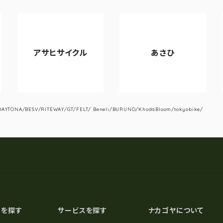
アサヒサイクル
あさひ
YTONA/BESV/RITEWAY/GT/FELT/ Beneli/BURUNO/KhodaBloom/tokyobike/
スを探す
サービスを探す
ナカゴヤについて