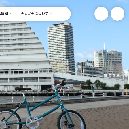
YouTube
Onlin
る質問
ナカゴヤについて
検索フォームを開閉する