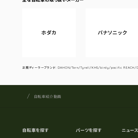
ホダカ
パナソニック
正規ディーラーブランド: DAHON/Tern/Tyrell/KHS/birdy/pacific REACH/DA
サイクルショップナカゴヤ
サイト内の現在地
自転車紹介動画
自転車を探す
パーツを探す
ニュー