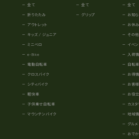
全て
全て
全て
折りたたみ
グリップ
お知ら
アウトレット
お休
キッズ / ジュニア
その
ミニベロ
イベン
e-Bike
入荷
電動自転車
自転
クロスバイク
お得
シティバイク
お客
軽快車
お役
子供乗せ自転車
カスタ
マウンテンバイク
地域
グルメ
おで