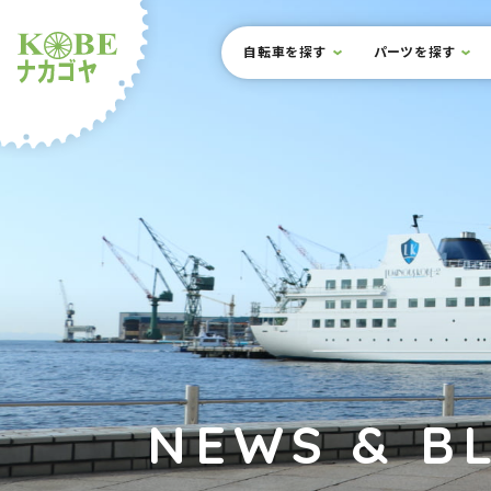
本文までスキップ
サイト内メニュー
自転車を探す
パーツを探す
ルショップナカゴヤ
NEWS & B