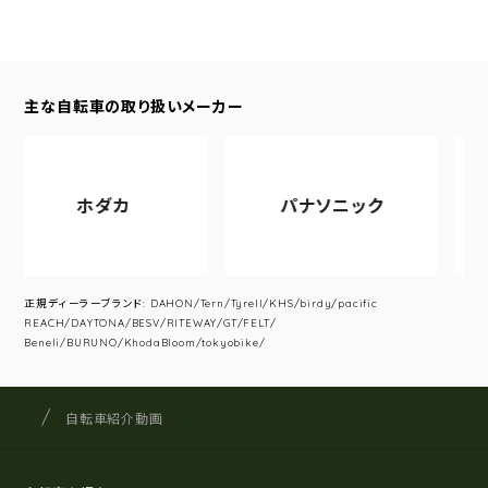
主な自転車の取り扱いメーカー
ホダカ
パナソニック
正規ディーラーブランド: DAHON/Tern/Tyrell/KHS/birdy/pacific
REACH/DAYTONA/BESV/RITEWAY/GT/FELT/
Beneli/BURUNO/KhodaBloom/tokyobike/
サイクルショップナカゴヤ
サイト内の現在地
自転車紹介動画