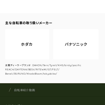
主な自転車の取り扱いメーカー
ホダカ
パナソニック
正規ディーラーブランド: DAHON/Tern/Tyrell/KHS/birdy/pacific
REACH/DAYTONA/BESV/RITEWAY/GT/FELT/
Beneli/BURUNO/KhodaBloom/tokyobike/
サイクルショップナカゴヤ
サイト内の現在地
自転車紹介動画