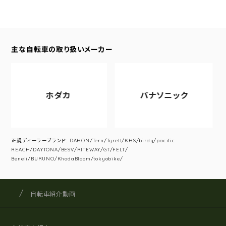
主な自転車の取り扱いメーカー
ホダカ
パナソニック
正規ディーラーブランド: DAHON/Tern/Tyrell/KHS/birdy/pacific
REACH/DAYTONA/BESV/RITEWAY/GT/FELT/
Beneli/BURUNO/KhodaBloom/tokyobike/
サイクルショップナカゴヤ
サイト内の現在地
自転車紹介動画