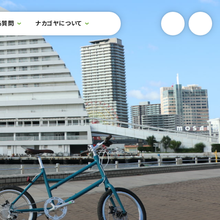
YouTube
Onlin
る質問
ナカゴヤについて
検索フォームを開閉する