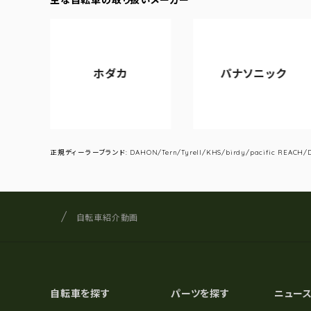
ホダカ
パナソニック
正規ディーラーブランド: DAHON/Tern/Tyrell/KHS/birdy/pacific REACH/DA
サイクルショップナカゴヤ
サイト内の現在地
自転車紹介動画
自転車を探す
パーツを探す
ニュー