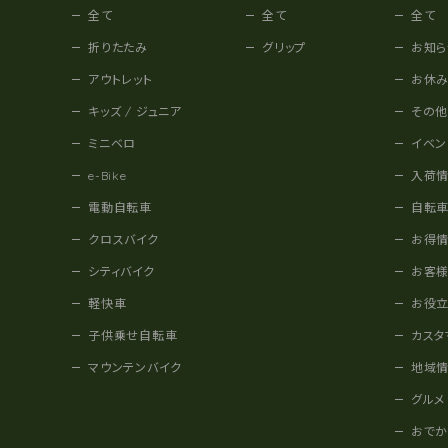
全て
全て
全て
折りたたみ
グリップ
お知ら
アウトレット
お休
キッズ / ジュニア
その
ミニベロ
イベン
e-Bike
入荷
電動自転車
自転
クロスバイク
お得
シティバイク
お客
軽快車
お役
子供乗せ自転車
カスタ
マウンテンバイク
地域
グルメ
おで