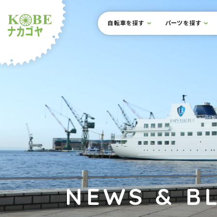
本文までスキップ
サイト内メニュー
自転車を探す
パーツを探す
ルショップナカゴヤ
NEWS & B