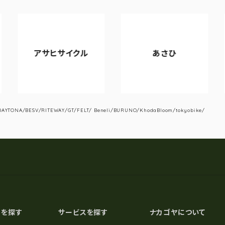
アサヒサイクル
あさひ
YTONA/BESV/RITEWAY/GT/FELT/ Beneli/BURUNO/KhodaBloom/tokyobike/
スを探す
サービスを探す
ナカゴヤについて