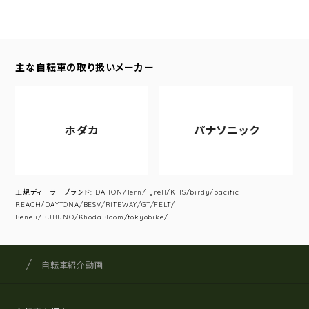
主な自転車の取り扱いメーカー
ホダカ
パナソニック
正規ディーラーブランド: DAHON/Tern/Tyrell/KHS/birdy/pacific
REACH/DAYTONA/BESV/RITEWAY/GT/FELT/
Beneli/BURUNO/KhodaBloom/tokyobike/
サイクルショップナカゴヤ
サイト内の現在地
自転車紹介動画