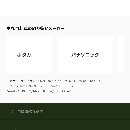
主な自転車の取り扱いメーカー
ホダカ
パナソニック
ア
正規ディーラーブランド: DAHON/Tern/Tyrell/KHS/birdy/pacific
REACH/DAYTONA/BESV/RITEWAY/GT/FELT/
Beneli/BURUNO/KhodaBloom/tokyobike/
サイクルショップナカゴヤ
サイト内の現在地
自転車紹介動画