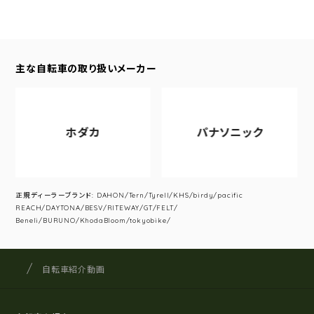
主な自転車の取り扱いメーカー
ホダカ
パナソニック
正規ディーラーブランド: DAHON/Tern/Tyrell/KHS/birdy/pacific
REACH/DAYTONA/BESV/RITEWAY/GT/FELT/
Beneli/BURUNO/KhodaBloom/tokyobike/
サイクルショップナカゴヤ
サイト内の現在地
自転車紹介動画