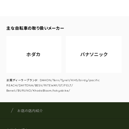
主な自転車の取り扱いメーカー
ホダカ
パナソニック
正規ディーラーブランド: DAHON/Tern/Tyrell/KHS/birdy/pacific
REACH/DAYTONA/BESV/RITEWAY/GT/FELT/
Beneli/BURUNO/KhodaBloom/tokyobike/
サイクルショップナカゴヤ
サイト内の現在地
お店の店内紹介