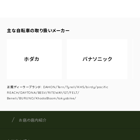
主な自転車の取り扱いメーカー
ホダカ
パナソニック
正規ディーラーブランド: DAHON/Tern/Tyrell/KHS/birdy/pacific
REACH/DAYTONA/BESV/RITEWAY/GT/FELT/
Beneli/BURUNO/KhodaBloom/tokyobike/
サイクルショップナカゴヤ
サイト内の現在地
お店の店内紹介