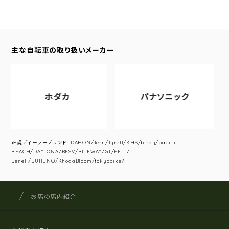
主な自転車の取り扱いメーカー
ホダカ
パナソニック
正規ディーラーブランド: DAHON/Tern/Tyrell/KHS/birdy/pacific
REACH/DAYTONA/BESV/RITEWAY/GT/FELT/
Beneli/BURUNO/KhodaBloom/tokyobike/
サイクルショップナカゴヤ
サイト内の現在地
お店の店内紹介