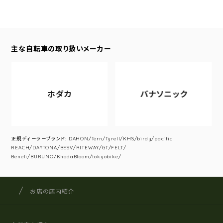
主な自転車の取り扱いメーカー
ホダカ
パナソニック
正規ディーラーブランド: DAHON/Tern/Tyrell/KHS/birdy/pacific
REACH/DAYTONA/BESV/RITEWAY/GT/FELT/
Beneli/BURUNO/KhodaBloom/tokyobike/
サイクルショップナカゴヤ
サイト内の現在地
お店の店内紹介