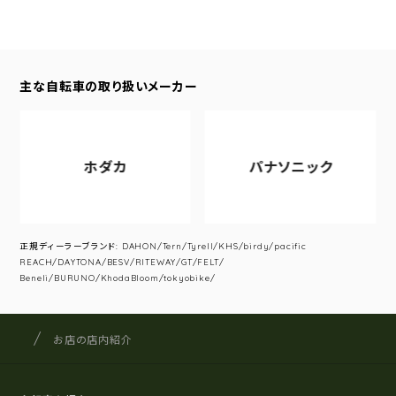
主な自転車の取り扱いメーカー
ホダカ
パナソニック
正規ディーラーブランド: DAHON/Tern/Tyrell/KHS/birdy/pacific
REACH/DAYTONA/BESV/RITEWAY/GT/FELT/
Beneli/BURUNO/KhodaBloom/tokyobike/
サイクルショップナカゴヤ
サイト内の現在地
お店の店内紹介