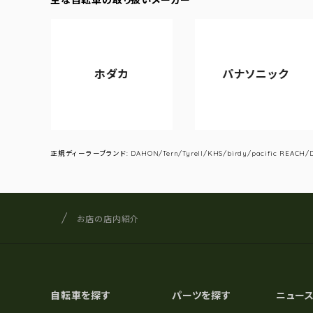
ホダカ
パナソニック
正規ディーラーブランド: DAHON/Tern/Tyrell/KHS/birdy/pacific REACH/DA
サイクルショップナカゴヤ
サイト内の現在地
お店の店内紹介
自転車を探す
パーツを探す
ニュー