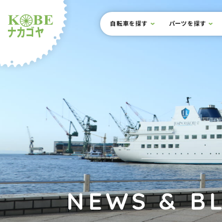
本文までスキップ
サイト内メニュー
自転車を探す
パーツを探す
ルショップナカゴヤ
NEWS & B