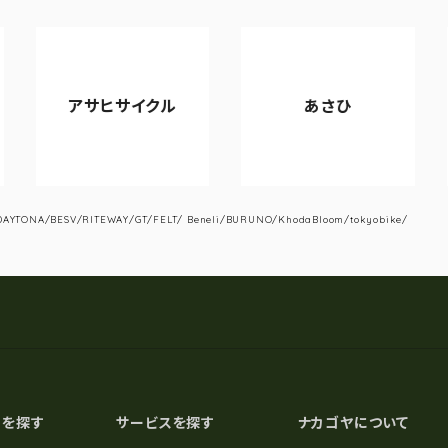
アサヒサイクル
あさひ
YTONA/BESV/RITEWAY/GT/FELT/ Beneli/BURUNO/KhodaBloom/tokyobike/
スを探す
サービスを探す
ナカゴヤについて