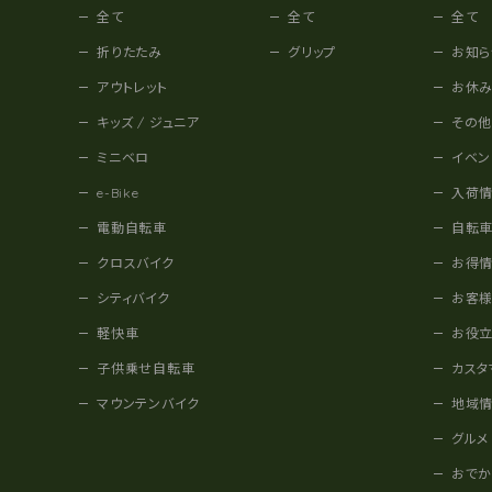
全て
全て
全て
折りたたみ
グリップ
お知ら
アウトレット
お休
キッズ / ジュニア
その
ミニベロ
イベン
e-Bike
入荷
電動自転車
自転
クロスバイク
お得
シティバイク
お客
軽快車
お役
子供乗せ自転車
カスタ
マウンテンバイク
地域
グルメ
おで