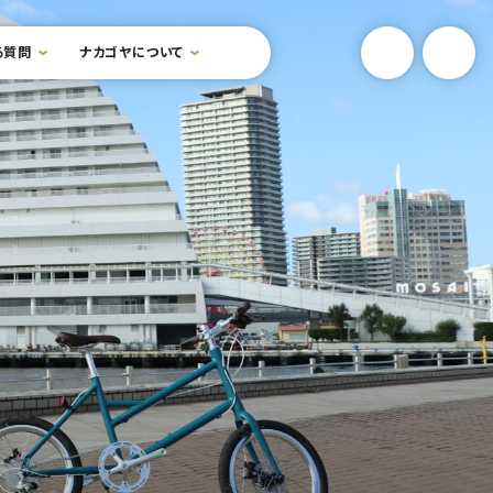
YouTube
Onlin
る質問
ナカゴヤについて
検索フォームを開閉する