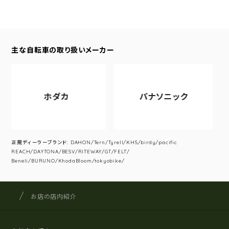
主な自転車の取り扱いメーカー
ホダカ
パナソニック
正規ディーラーブランド: DAHON/Tern/Tyrell/KHS/birdy/pacific
REACH/DAYTONA/BESV/RITEWAY/GT/FELT/
Beneli/BURUNO/KhodaBloom/tokyobike/
サイクルショップナカゴヤ
サイト内の現在地
お店の店内紹介