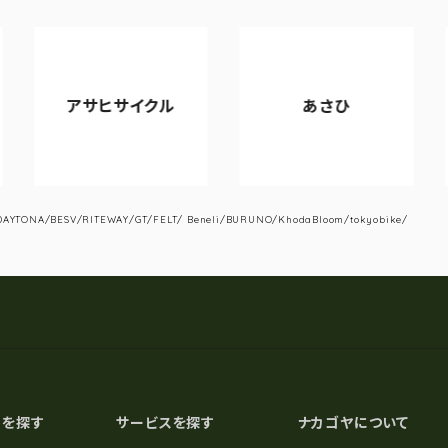
アサヒサイクル
あさひ
V
YTONA/BESV/RITEWAY/GT/FELT/ Beneli/BURUNO/KhodaBloom/tokyobike/
スを探す
サービスを探す
ナカゴヤについて