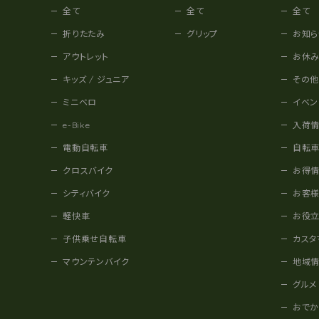
全て
全て
全て
折りたたみ
グリップ
お知ら
アウトレット
お休
キッズ / ジュニア
その
ミニベロ
イベン
e-Bike
入荷
電動自転車
自転
クロスバイク
お得
シティバイク
お客
軽快車
お役
子供乗せ自転車
カスタ
マウンテンバイク
地域
グルメ
おで