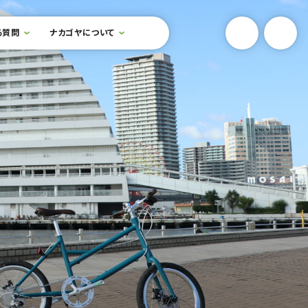
YouTube
Onlin
る質問
ナカゴヤについて
検索フォームを開閉する