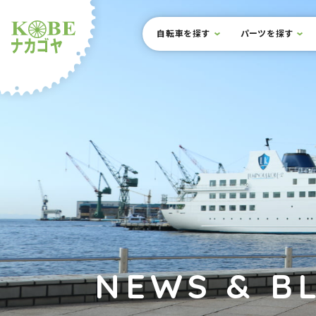
本文までスキップ
サイト内メニュー
自転車を探す
パーツを探す
ルショップナカゴヤ
NEWS & B