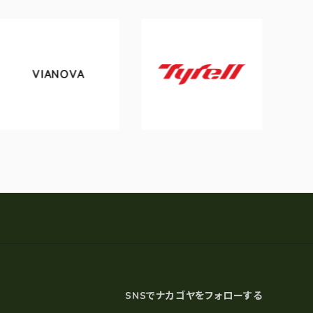
IANOVA
tokyo
Tyrell
SNSでナカゴヤをフォローする