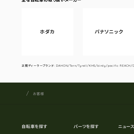
ホダカ
パナソニック
正規ディーラーブランド: DAHON/Tern/Tyrell/KHS/birdy/pacific REACH/DA
サイクルショップナカゴヤ
サイト内の現在地
お客様
自転車を探す
パーツを探す
ニュー