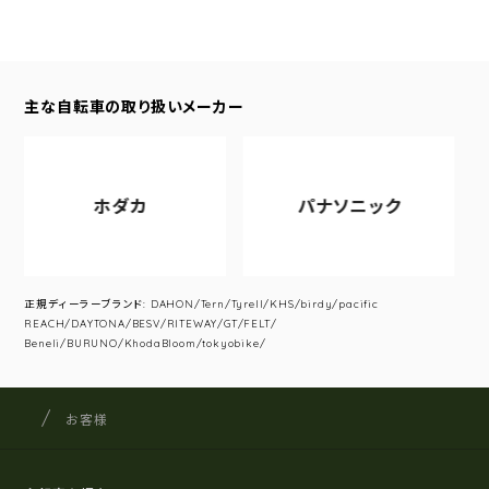
主な自転車の取り扱いメーカー
ホダカ
パナソニック
正規ディーラーブランド: DAHON/Tern/Tyrell/KHS/birdy/pacific
REACH/DAYTONA/BESV/RITEWAY/GT/FELT/
Beneli/BURUNO/KhodaBloom/tokyobike/
サイクルショップナカゴヤ
サイト内の現在地
お客様