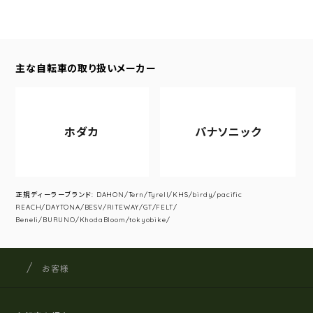
主な自転車の取り扱いメーカー
ホダカ
パナソニック
正規ディーラーブランド: DAHON/Tern/Tyrell/KHS/birdy/pacific
REACH/DAYTONA/BESV/RITEWAY/GT/FELT/
Beneli/BURUNO/KhodaBloom/tokyobike/
サイクルショップナカゴヤ
サイト内の現在地
お客様