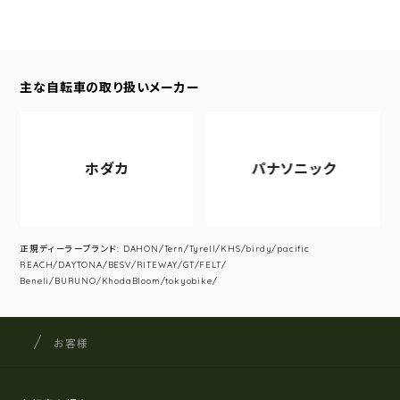
主な自転車の取り扱いメーカー
ホダカ
パナソニック
正規ディーラーブランド: DAHON/Tern/Tyrell/KHS/birdy/pacific
REACH/DAYTONA/BESV/RITEWAY/GT/FELT/
Beneli/BURUNO/KhodaBloom/tokyobike/
サイクルショップナカゴヤ
サイト内の現在地
お客様