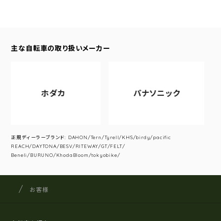
主な自転車の取り扱いメーカー
ホダカ
パナソニック
正規ディーラーブランド: DAHON/Tern/Tyrell/KHS/birdy/pacific
REACH/DAYTONA/BESV/RITEWAY/GT/FELT/
Beneli/BURUNO/KhodaBloom/tokyobike/
サイクルショップナカゴヤ
サイト内の現在地
お客様