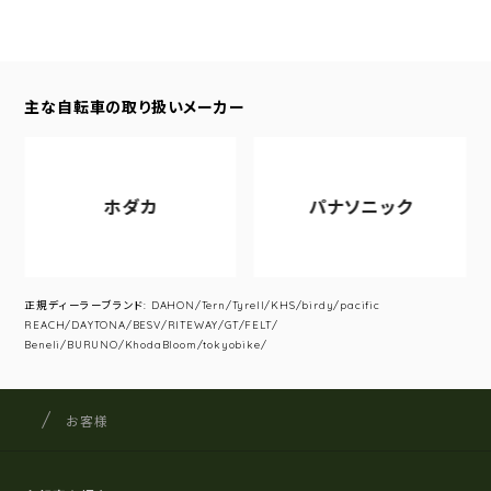
主な自転車の取り扱いメーカー
ホダカ
パナソニック
正規ディーラーブランド: DAHON/Tern/Tyrell/KHS/birdy/pacific
REACH/DAYTONA/BESV/RITEWAY/GT/FELT/
Beneli/BURUNO/KhodaBloom/tokyobike/
サイクルショップナカゴヤ
サイト内の現在地
お客様