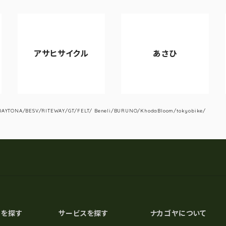
アサヒサイクル
あさひ
YTONA/BESV/RITEWAY/GT/FELT/ Beneli/BURUNO/KhodaBloom/tokyobike/
スを探す
サービスを探す
ナカゴヤについて