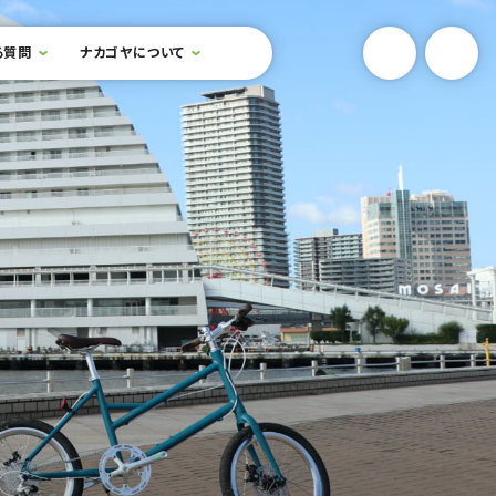
YouTube
Onlin
る質問
ナカゴヤについて
検索フォームを開閉する