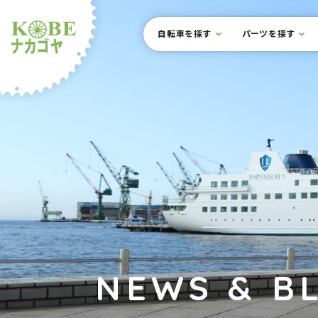
本文までスキップ
サイト内メニュー
自転車を探す
パーツを探す
ルショップナカゴヤ
NEWS & B