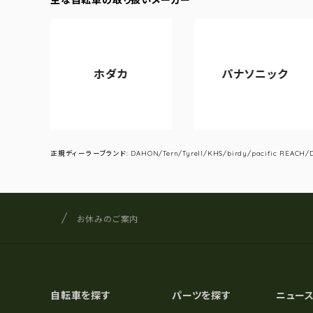
ホダカ
パナソニック
正規ディーラーブランド: DAHON/Tern/Tyrell/KHS/birdy/pacific REACH/DA
サイクルショップナカゴヤ
サイト内の現在地
お休みのご案内
自転車を探す
パーツを探す
ニュー