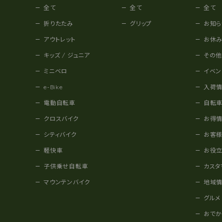
全て
全て
全て
折りたたみ
グリップ
お知ら
アウトレット
お休
キッズ / ジュニア
その
ミニベロ
イベン
e-Bike
入荷
電動自転車
自転
クロスバイク
お得
シティバイク
お客
軽快車
お役
子供乗せ自転車
カスタ
マウンテンバイク
地域
グルメ
おで