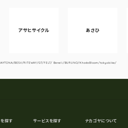
アサヒサイクル
あさひ
V
YTONA/BESV/RITEWAY/GT/FELT/ Beneli/BURUNO/KhodaBloom/tokyobike/
スを探す
サービスを探す
ナカゴヤについて