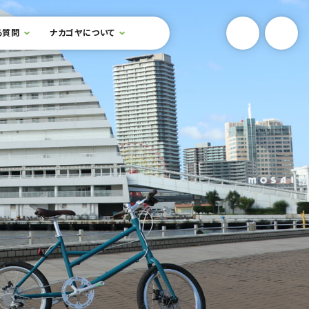
YouTube
Onlin
る質問
ナカゴヤについて
検索フォームを開閉する