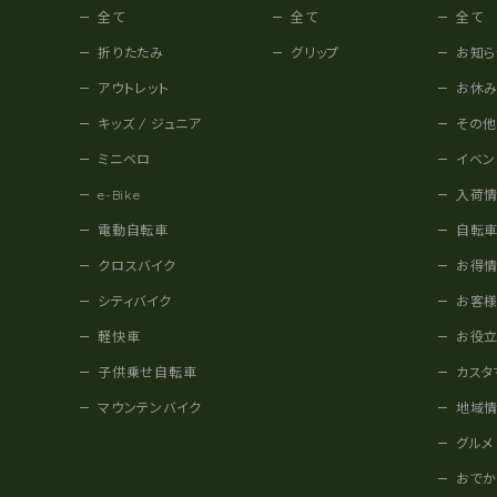
全て
全て
全て
折りたたみ
グリップ
お知ら
アウトレット
お休
キッズ / ジュニア
その
ミニベロ
イベン
e-Bike
入荷
電動自転車
自転
クロスバイク
お得
シティバイク
お客
軽快車
お役
子供乗せ自転車
カスタ
マウンテンバイク
地域
グルメ
おで