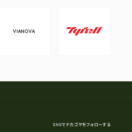
IANOVA
tokyob
Tyrell
SNSでナカゴヤをフォローする