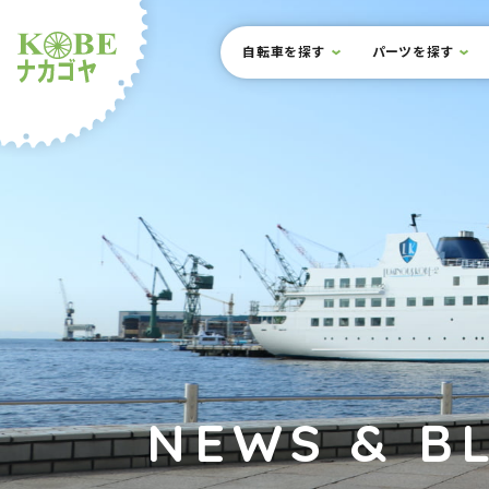
本文までスキップ
サイト内メニュー
自転車を探す
パーツを探す
ルショップナカゴヤ
NEWS & B