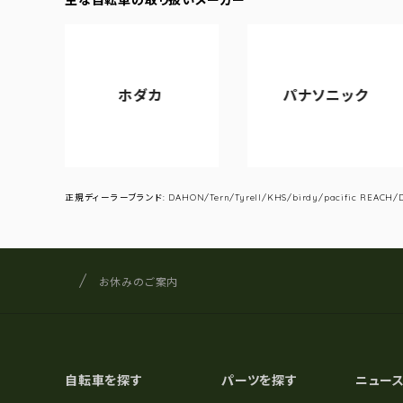
ホダカ
パナソニック
正規ディーラーブランド: DAHON/Tern/Tyrell/KHS/birdy/pacific REACH/DA
サイクルショップナカゴヤ
サイト内の現在地
お休みのご案内
自転車を探す
パーツを探す
ニュー