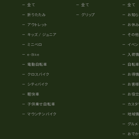
全て
全て
全て
折りたたみ
グリップ
お知ら
アウトレット
お休
キッズ / ジュニア
その
ミニベロ
イベン
e-Bike
入荷
電動自転車
自転
クロスバイク
お得
シティバイク
お客
軽快車
お役
子供乗せ自転車
カスタ
マウンテンバイク
地域
グルメ
おで