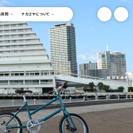
YouTube
Onlin
る質問
ナカゴヤについて
検索フォームを開閉する