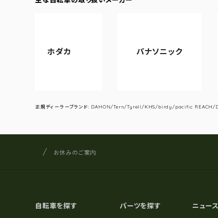
ホダカ
パナソニック
アサヒ
正規ディーラーブランド: DAHON/Tern/Tyrell/KHS/birdy/pacific REACH/DA
サイクルショップナカゴヤ
サイト内の現在地
お休みのご案内
自転車を探す
パーツを探す
ニュー