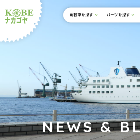
本文までスキップ
サイト内メニュー
自転車を探す
パーツを探す
ルショップナカゴヤ
NEWS & B