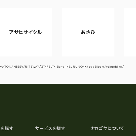
サイクル
あさひ
VIANOV
YTONA/BESV/RITEWAY/GT/FELT/ Beneli/BURUNO/KhodaBloom/tokyobike/
スを探す
サービスを探す
ナカゴヤについて