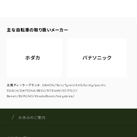
主な自転車の取り扱いメーカー
ホダカ
パナソニック
正規ディーラーブランド: DAHON/Tern/Tyrell/KHS/birdy/pacific
REACH/DAYTONA/BESV/RITEWAY/GT/FELT/
Beneli/BURUNO/KhodaBloom/tokyobike/
サイクルショップナカゴヤ
サイト内の現在地
お休みのご案内