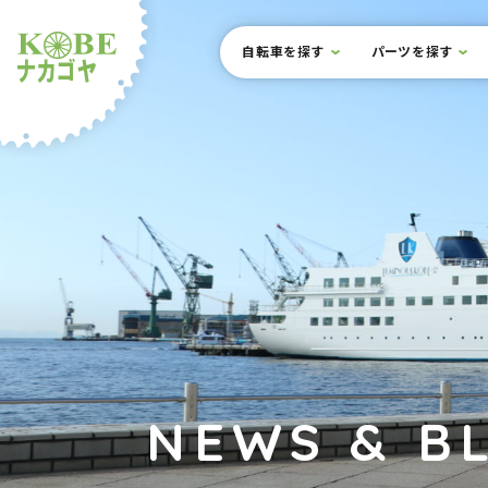
本文までスキップ
サイト内メニュー
自転車を探す
パーツを探す
ルショップナカゴヤ
NEWS & B