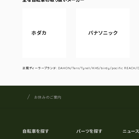
ホダカ
パナソニック
アサ
正規ディーラーブランド: DAHON/Tern/Tyrell/KHS/birdy/pacific REACH/DA
サイクルショップナカゴヤ
サイト内の現在地
お休みのご案内
自転車を探す
パーツを探す
ニュー