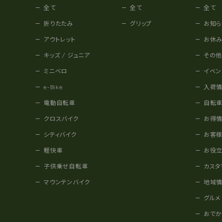
全て
全て
全て
折りたたみ
グリップ
お知ら
アウトレット
お休
キッズ / ジュニア
その
ミニベロ
イベン
e-Bike
入荷
電動自転車
自転
クロスバイク
お得
シティバイク
お客
軽快車
お役
子供乗せ自転車
カスタ
マウンテンバイク
地域
グルメ
おで