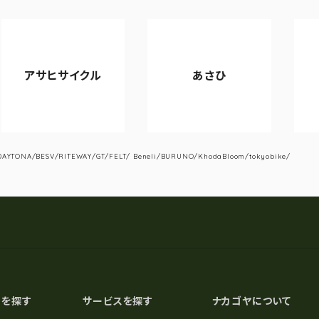
ヒサイクル
あさひ
VIANOV
YTONA/BESV/RITEWAY/GT/FELT/ Beneli/BURUNO/KhodaBloom/tokyobike/
スを探す
サービスを探す
ナカゴヤについて