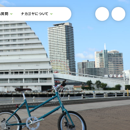
YouTube
Onlin
る質問
ナカゴヤについて
検索フォームを開閉する