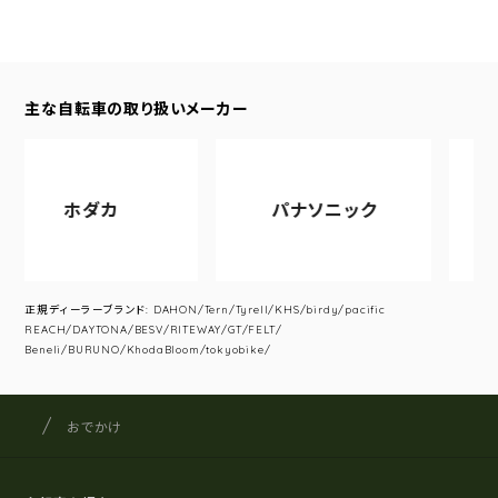
主な自転車の取り扱いメーカー
ホダカ
パナソニック
ア
正規ディーラーブランド: DAHON/Tern/Tyrell/KHS/birdy/pacific
REACH/DAYTONA/BESV/RITEWAY/GT/FELT/
Beneli/BURUNO/KhodaBloom/tokyobike/
サイクルショップナカゴヤ
サイト内の現在地
おでかけ