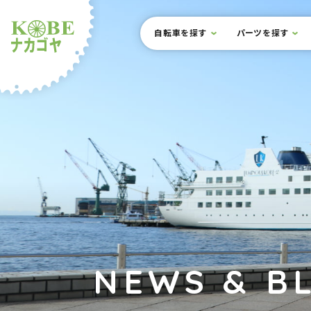
本文までスキップ
サイト内メニュー
自転車を探す
パーツを探す
ルショップナカゴヤ
NEWS & B