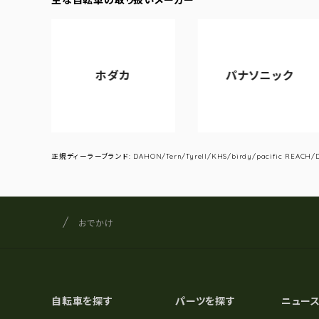
ホダカ
パナソニック
正規ディーラーブランド: DAHON/Tern/Tyrell/KHS/birdy/pacific REACH/DA
サイクルショップナカゴヤ
サイト内の現在地
おでかけ
自転車を探す
パーツを探す
ニュー