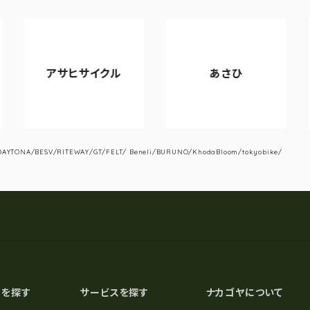
アサヒサイクル
あさひ
YTONA/BESV/RITEWAY/GT/FELT/ Beneli/BURUNO/KhodaBloom/tokyobike/
スを探す
サービスを探す
ナカゴヤについて