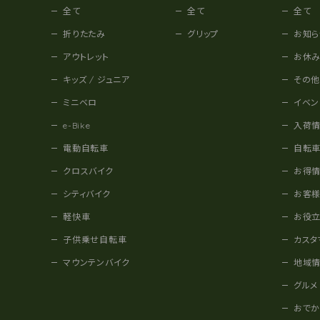
全て
全て
全て
折りたたみ
グリップ
お知ら
アウトレット
お休
キッズ / ジュニア
その
ミニベロ
イベン
e-Bike
入荷
電動自転車
自転
クロスバイク
お得
シティバイク
お客
軽快車
お役
子供乗せ自転車
カスタ
マウンテンバイク
地域
グルメ
おで