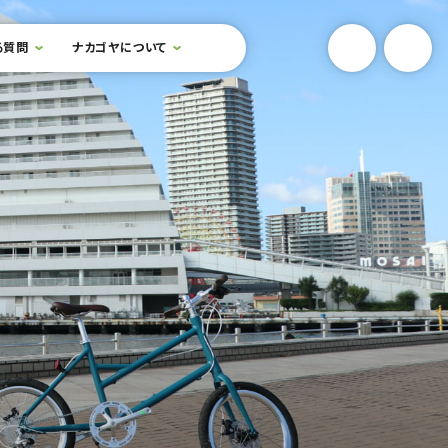
YouTube
Onlin
る質問
ナカゴヤについて
検索フォームを開閉する