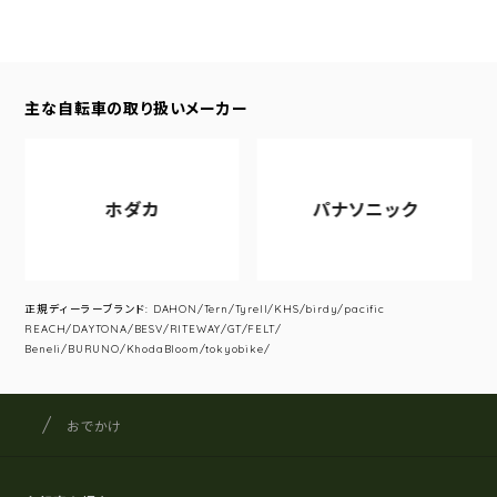
主な自転車の取り扱いメーカー
ホダカ
パナソニック
正規ディーラーブランド: DAHON/Tern/Tyrell/KHS/birdy/pacific
REACH/DAYTONA/BESV/RITEWAY/GT/FELT/
Beneli/BURUNO/KhodaBloom/tokyobike/
サイクルショップナカゴヤ
サイト内の現在地
おでかけ