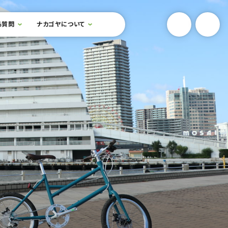
YouTube
Onlin
る質問
ナカゴヤについて
検索フォームを開閉する