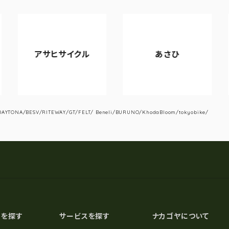
アサヒサイクル
あさひ
YTONA/BESV/RITEWAY/GT/FELT/ Beneli/BURUNO/KhodaBloom/tokyobike/
スを探す
サービスを探す
ナカゴヤについて