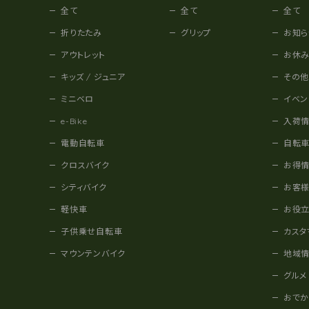
全て
全て
全て
折りたたみ
グリップ
お知ら
アウトレット
お休
キッズ / ジュニア
その
ミニベロ
イベン
e-Bike
入荷
電動自転車
自転
クロスバイク
お得
シティバイク
お客
軽快車
お役
子供乗せ自転車
カスタ
マウンテンバイク
地域
グルメ
おで