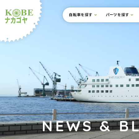
本文までスキップ
サイト内メニュー
自転車を探す
パーツを探す
ルショップナカゴヤ
NEWS & B