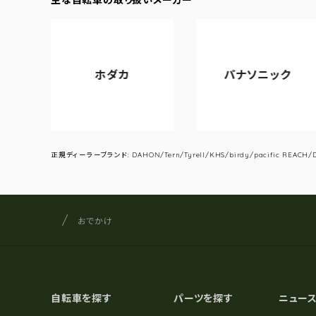
ホダカ
パナソニック
正規ディーラーブランド: DAHON/Tern/Tyrell/KHS/birdy/pacific REACH/DA
サイクルショップナカゴヤ
サイト内の現在地
おでかけ
自転車を探す
パーツを探す
ニュー