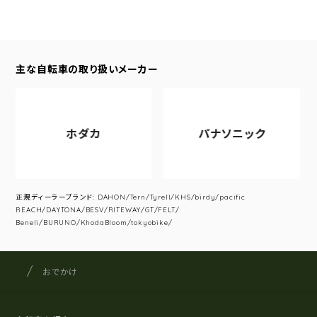
主な自転車の取り扱いメーカー
ホダカ
パナソニック
正規ディーラーブランド: DAHON/Tern/Tyrell/KHS/birdy/pacific
REACH/DAYTONA/BESV/RITEWAY/GT/FELT/
Beneli/BURUNO/KhodaBloom/tokyobike/
サイクルショップナカゴヤ
サイト内の現在地
おでかけ