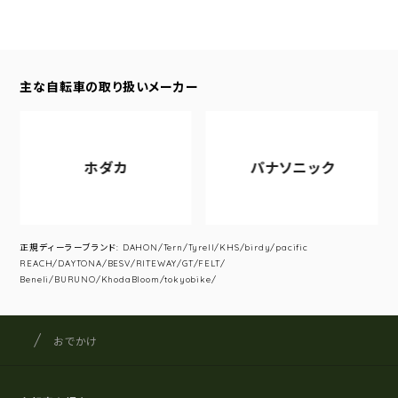
主な自転車の取り扱いメーカー
ホダカ
パナソニック
正規ディーラーブランド: DAHON/Tern/Tyrell/KHS/birdy/pacific
REACH/DAYTONA/BESV/RITEWAY/GT/FELT/
Beneli/BURUNO/KhodaBloom/tokyobike/
サイクルショップナカゴヤ
サイト内の現在地
おでかけ