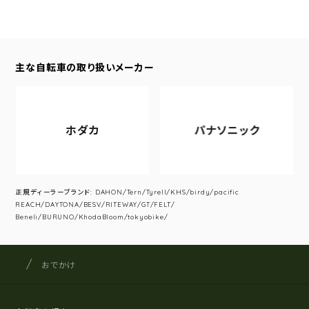
主な自転車の取り扱いメーカー
ホダカ
パナソニック
正規ディーラーブランド: DAHON/Tern/Tyrell/KHS/birdy/pacific
REACH/DAYTONA/BESV/RITEWAY/GT/FELT/
Beneli/BURUNO/KhodaBloom/tokyobike/
サイクルショップナカゴヤ
サイト内の現在地
おでかけ