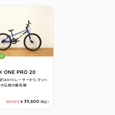
リ：
ット
 ONE PRO 20
史はBMXレーサーから,マッハ
その伝統の最先端
39,600
¥
（税込）
OUTLET