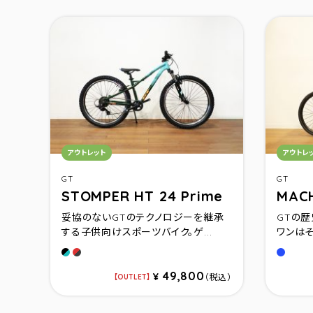
カテゴリ：
カテゴ
アウトレット
アウトレ
GT
GT
STOMPER HT 24 Prime
MACH
妥協のないGTのテクノロジーを継承
GTの歴
する子供向けスポーツバイク。ゲ...
ワンは
フォレストグリーン
レッド
ブル－
49,800
¥
（税込）
OUTLET