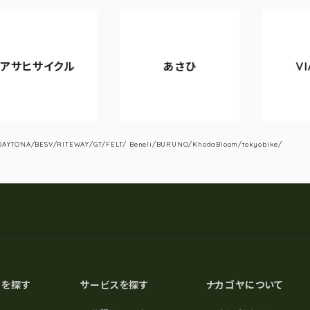
ル
あさひ
VIANOVA
YTONA/BESV/RITEWAY/GT/FELT/ Beneli/BURUNO/KhodaBloom/tokyobike/
スを探す
サービスを探す
ナカゴヤについて