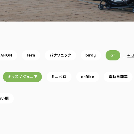
DAHON
Tern
パナソニック
birdy
GT
…
全て
キッズ / ジュニア
ミニベロ
e-Bike
電動自転車
高い順