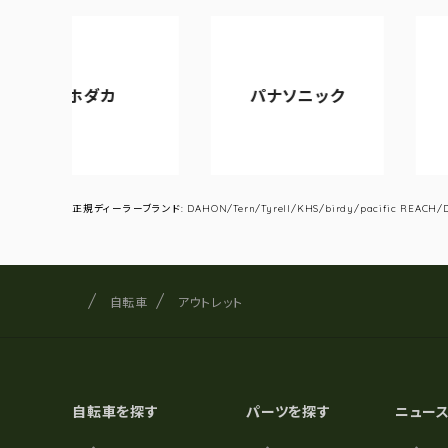
ダカ
パナソニック
アサヒサイク
正規ディーラーブランド: DAHON/Tern/Tyrell/KHS/birdy/pacific REACH/DA
サイクルショップナカゴヤ
サイト内の現在地
自転車
アウトレット
自転車を探す
パーツを探す
ニュー