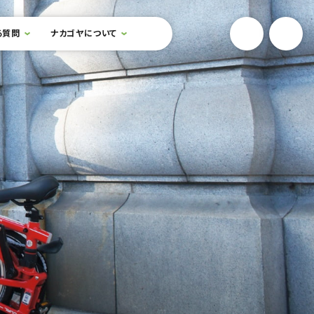
YouTube
Onlin
る質問
ナカゴヤについて
検索フォームを開閉する