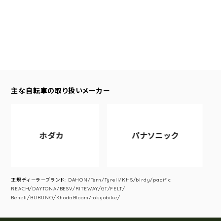
主な自転車の取り扱いメーカー
ホダカ
パナソニック
正規ディーラーブランド: DAHON/Tern/Tyrell/KHS/birdy/pacific
REACH/DAYTONA/BESV/RITEWAY/GT/FELT/
Beneli/BURUNO/KhodaBloom/tokyobike/