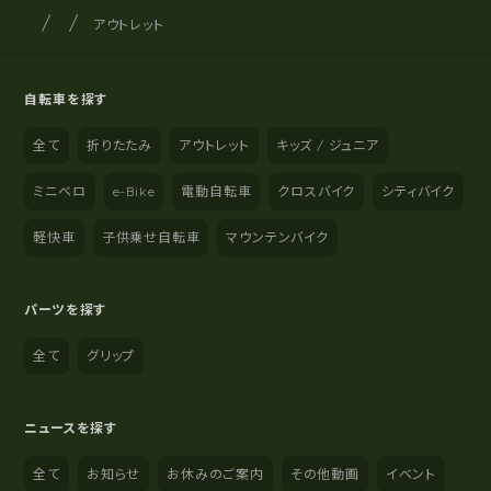
サイクルショップナカゴヤ
サイト内の現在地
アウトレット
自転車を探す
全て
折りたたみ
アウトレット
キッズ / ジュニア
ミニベロ
e-Bike
電動自転車
クロスバイク
シティバイク
軽快車
子供乗せ自転車
マウンテンバイク
パーツを探す
全て
グリップ
ニュースを探す
全て
お知らせ
お休みのご案内
その他動画
イベント