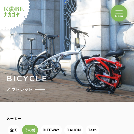
を開閉
Menu
クルショップナカゴヤ
BICYCLE
アウトレット
メーカー
全て
その他
RITEWAY
DAHON
Tern