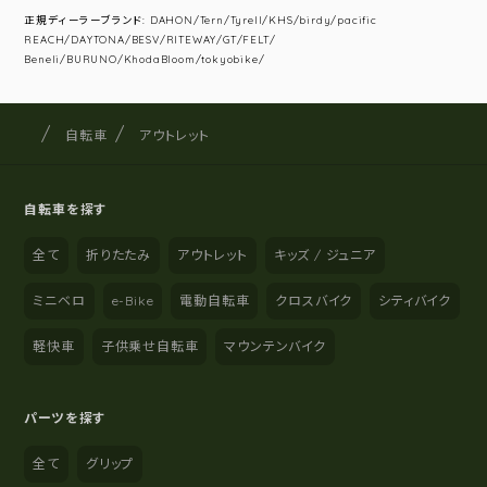
正規ディーラーブランド: DAHON/Tern/Tyrell/KHS/birdy/pacific
REACH/DAYTONA/BESV/RITEWAY/GT/FELT/
Beneli/BURUNO/KhodaBloom/tokyobike/
サイクルショップナカゴヤ
サイト内の現在地
自転車
アウトレット
自転車を探す
全て
折りたたみ
アウトレット
キッズ / ジュニア
ミニベロ
e-Bike
電動自転車
クロスバイク
シティバイク
軽快車
子供乗せ自転車
マウンテンバイク
パーツを探す
全て
グリップ