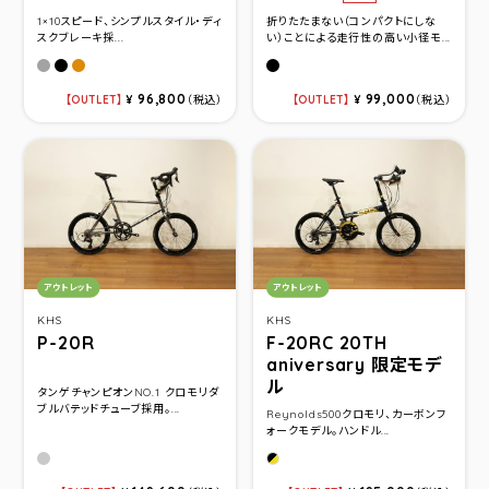
1×10スピード、シンプルスタイル・ディ
折りたたまない（コンパクトにしな
スクブレーキ採...
い）ことによる走行性の高い小径モ...
ミッドグレー
マットブラック
ポリッシュオレンジ
Flat Black(サイズ510)
96,800
99,000
OUTLET
¥
（税込）
OUTLET
¥
（税込）
カテゴリ：
カテゴリ：
アウトレット
アウトレット
KHS
KHS
P-20R
F-20RC 20TH
aniversary 限定モデ
ル
タンゲチャンピオンNO.1 クロモリダ
ブルバテッドチューブ採用。...
Reynolds500クロモリ、カーボンフ
ォークモデル。ハンドル...
ガンメタル
サテンブラック/イエロー