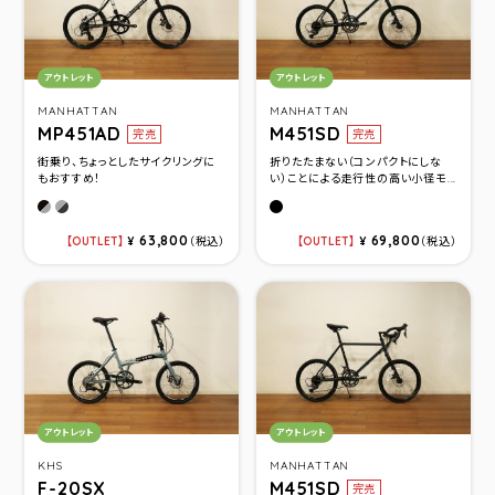
カテゴリ：
カテゴリ：
アウトレット
アウトレット
MANHATTAN
MANHATTAN
MP451AD
M451SD
完売
完売
街乗り、ちょっとしたサイクリングに
折りたたまない（コンパクトにしな
もおすすめ！
い）ことによる走行性の高い小径モ...
マットブラック/シルバー
メタリックシルバー/ブラック
Flat Black(サイズ460)
63,800
69,800
OUTLET
¥
（税込）
OUTLET
¥
（税込）
カテゴリ：
カテゴリ：
アウトレット
アウトレット
KHS
MANHATTAN
F-20SX
M451SD
完売