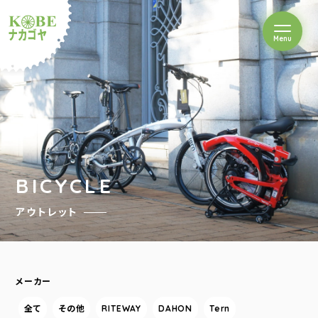
を開閉
Menu
クルショップナカゴヤ
BICYCLE
アウトレット
メーカー
全て
その他
RITEWAY
DAHON
Tern