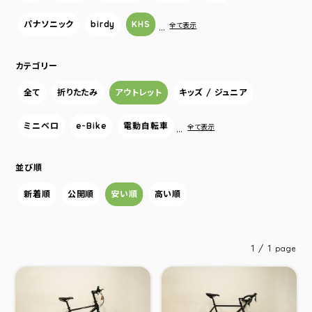
パナソニック
birdy
KHS
…
全て表示
カテゴリー
全て
折りたたみ
アウトレット
キッズ / ジュニア
ミニベロ
e-Bike
電動自転車
…
全て表示
並び順
新着順
公開順
安い順
高い順
1 / 1
page