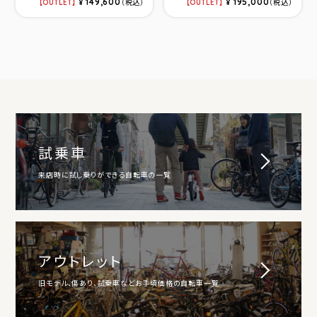
149,600
195,000
OUTLET
¥
（税込）
OUTLET
¥
（税込）
試乗車
来店時に試し乗りができる自転車の一覧
アウトレット
旧モデル、傷あり、試乗車などお手頃価格の自転車一覧