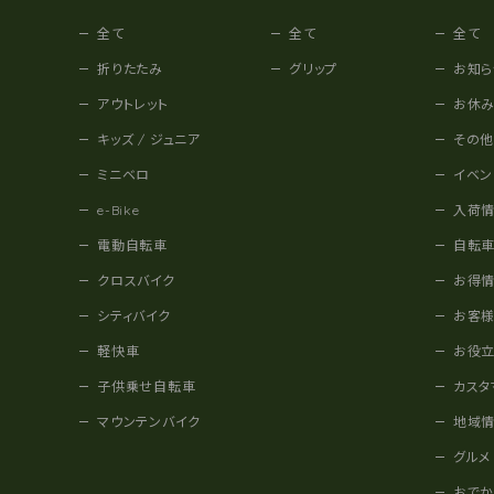
全て
全て
全て
折りたたみ
グリップ
お知ら
アウトレット
お休
キッズ / ジュニア
その
ミニベロ
イベン
e-Bike
入荷
電動自転車
自転
クロスバイク
お得
シティバイク
お客
軽快車
お役
子供乗せ自転車
カスタ
マウンテンバイク
地域
グルメ
おで