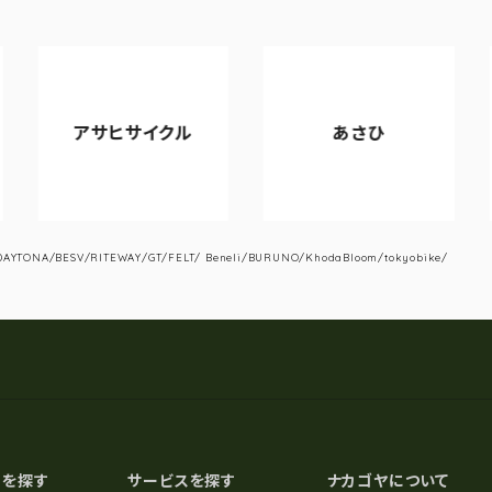
アサヒサイクル
あさひ
YTONA/BESV/RITEWAY/GT/FELT/ Beneli/BURUNO/KhodaBloom/tokyobike/
スを探す
サービスを探す
ナカゴヤについて