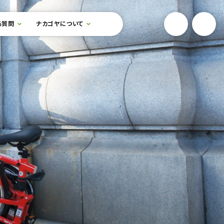
YouTube
Onlin
る質問
ナカゴヤについて
検索フォームを開閉する