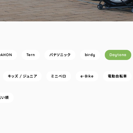
DAHON
Tern
パナソニック
birdy
Daytona
キッズ / ジュニア
ミニベロ
e-Bike
電動自転車
高い順