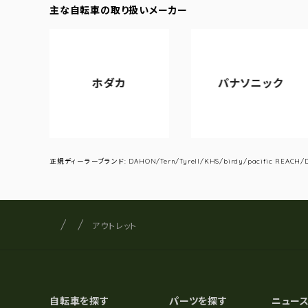
主な自転車の取り扱いメーカー
ホダカ
パナソニック
正規ディーラーブランド: DAHON/Tern/Tyrell/KHS/birdy/pacific REACH/DA
サイクルショップナカゴヤ
サイト内の現在地
アウトレット
自転車を探す
パーツを探す
ニュー