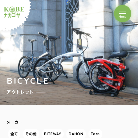
を開閉
Menu
クルショップナカゴヤ
BICYCLE
アウトレット
メーカー
全て
その他
RITEWAY
DAHON
Tern