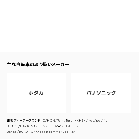
主な自転車の取り扱いメーカー
ホダカ
パナソニック
正規ディーラーブランド: DAHON/Tern/Tyrell/KHS/birdy/pacific
REACH/DAYTONA/BESV/RITEWAY/GT/FELT/
Beneli/BURUNO/KhodaBloom/tokyobike/