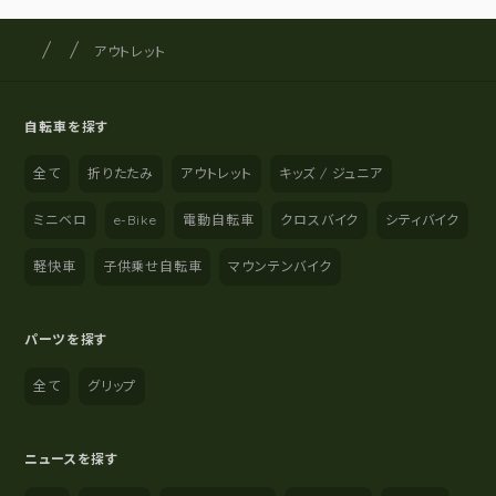
サイクルショップナカゴヤ
サイト内の現在地
アウトレット
自転車を探す
全て
折りたたみ
アウトレット
キッズ / ジュニア
ミニベロ
e-Bike
電動自転車
クロスバイク
シティバイク
軽快車
子供乗せ自転車
マウンテンバイク
パーツを探す
全て
グリップ
ニュースを探す