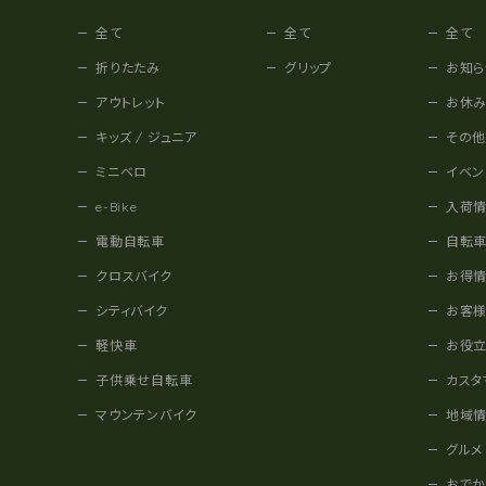
全て
全て
全て
折りたたみ
グリップ
お知ら
アウトレット
お休
キッズ / ジュニア
その
ミニベロ
イベン
e-Bike
入荷
電動自転車
自転
クロスバイク
お得
シティバイク
お客
軽快車
お役
子供乗せ自転車
カスタ
マウンテンバイク
地域
グルメ
おで