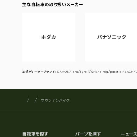
主な自転車の取り扱いメーカー
ホダカ
パナソニック
正規ディーラーブランド: DAHON/Tern/Tyrell/KHS/birdy/pacific REACH/DA
サイクルショップナカゴヤ
サイト内の現在地
マウンテンバイク
自転車を探す
パーツを探す
ニュー