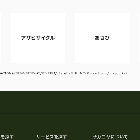
アサヒサイクル
あさひ
YTONA/BESV/RITEWAY/GT/FELT/ Beneli/BURUNO/KhodaBloom/tokyobike/
スを探す
サービスを探す
ナカゴヤについて