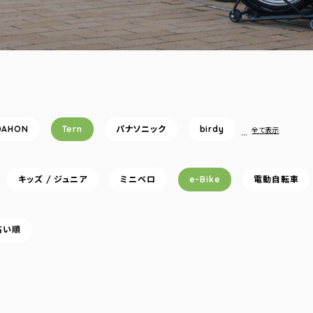
DAHON
Tern
パナソニック
birdy
…
全て表示
キッズ / ジュニア
ミニベロ
e-Bike
電動自転車
高い順