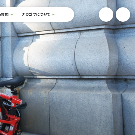
YouTube
Onlin
る質問
ナカゴヤについて
検索フォームを開閉する