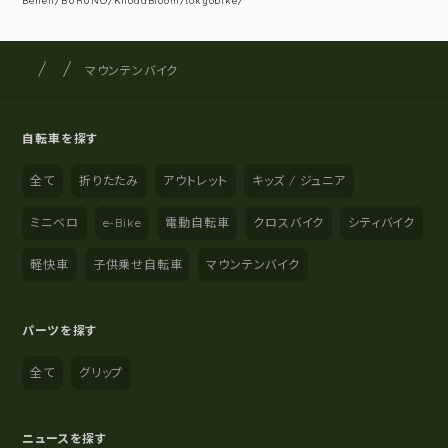
Beneli/BURUNO/KhodaBloom/tokyobike/
サイクルショップナカゴヤ
サイト内の現在地
マウンテンバイク
自転車を探す
全て
折りたたみ
アウトレット
キッズ / ジュニア
ミニベロ
e-Bike
電動自転車
クロスバイク
シティバイク
軽快車
子供乗せ自転車
マウンテンバイク
パーツを探す
全て
グリップ
ニュースを探す