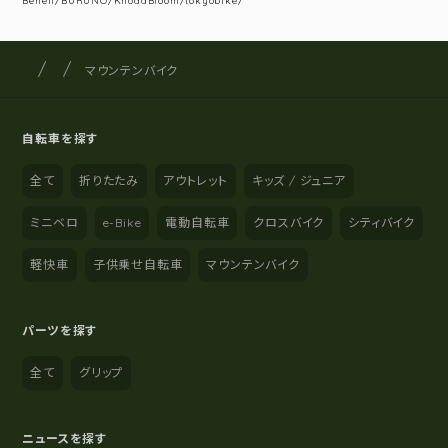
Beneli/BURUNO/KhodaBloom/tokyobike/
サイクルショップナカゴヤ
サイト内の現在地
マウンテンバイク
自転車を探す
全て
折りたたみ
アウトレット
キッズ / ジュニア
ミニベロ
e-Bike
電動自転車
クロスバイク
シティバイク
軽快車
子供乗せ自転車
マウンテンバイク
パーツを探す
全て
グリップ
ニュースを探す